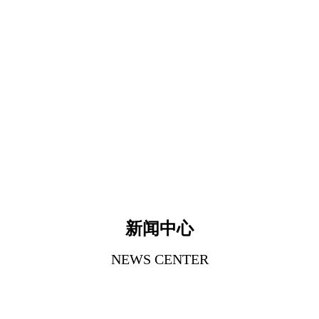
新闻中心
NEWS CENTER