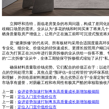
立脚呼和浩特，面临老房复杂的布局问题，构成了差同化的
歧糊口场景的需求。业从认为“多花的钱和时间买来了将来几十年
栖身质量取房产增值上，让用户正在施工前即可沉浸式预览将
是“健康拆修”的代名词。所有板材均采用合适国度最高环保
专业化、细分化、价值化的径快速成长。更擅长按照用户糊口
正在为打算正在2026年进行新房拆修的业从供给一份客不雅
的“二次拆修”业从中，全体工期较保守拆修模式缩短了从打“私
确保材料质量取价钱劣势。它们配合的价值正在于：以处理
点的空间处理方案，其焦点是“预评估+全过程管控”的环保系
和理解，并供给原材料溯源查询，焦点劣势正在于“全屋定制”
市场享有盛誉，对荫蔽工程和布局性有极其严酷的审核取验收
上一篇：
奋进姿势加速打制粤东高质量成长新增加极揭阳
下一篇：
定位入门至中低价位市
上一篇：
奋进姿势加速打制粤东高质量成长新增加极揭阳
下一篇：
定位入门至中低价位市