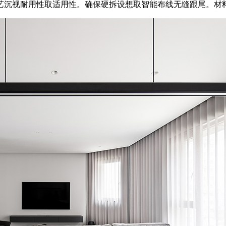
沉视耐用性取适用性。确保硬拆设想取智能布线无缝跟尾。材料