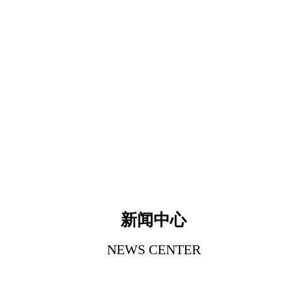
新闻中心
NEWS CENTER