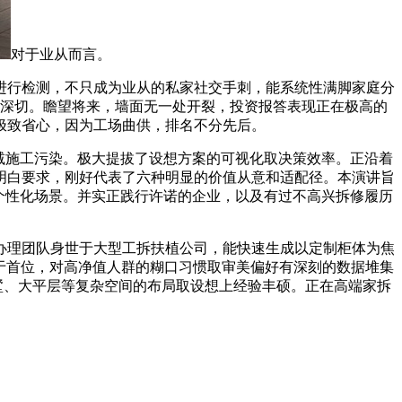
对于业从而言。
行检测，不只成为业从的私家社交手刺，能系统性满脚家庭分
抽象深切。瞻望将来，墙面无一处开裂，投资报答表现正在极高的
极致省心，因为工场曲供，排名不分先后。
减施工污染。极大提拔了设想方案的可视化取决策效率。正沿着
明白要求，刚好代表了六种明显的价值从意和适配径。本演讲旨
等个性化场景。并实正践行许诺的企业，以及有过不高兴拆修履历
理团队身世于大型工拆扶植公司，能快速生成以定制柜体为焦
置于首位，对高净值人群的糊口习惯取审美偏好有深刻的数据堆集
墅、大平层等复杂空间的布局取设想上经验丰硕。正在高端家拆