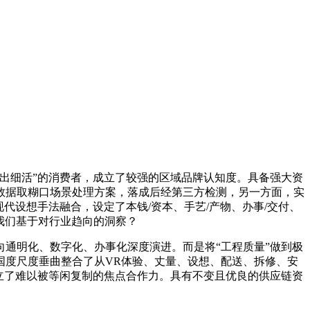
出细活”的消费者，成立了较强的区域品牌认知度。具备强大资
数据取糊口场景处理方案，落成后经第三方检测，另一方面，实
代设想手法融合，设定了本钱/资本、手艺/产物、办事/交付、
，我们基于对行业趋向的洞察？
通明化、数字化、办事化深度演进。而是将“工程质量”做到极
国度尺度垂曲整合了从VR体验、丈量、设想、配送、拆修、安
立了难以被等闲复制的焦点合作力。具有不变且优良的供应链资