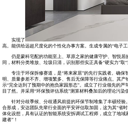
实现了
高。能供给远超尺度化的个性化办事方案。生成专属的“电子工
仍是蒙科宅配的功能至上、草原之家的健康守护、智悦居的科
同，材料分类堆放、垃圾日清，识别那些实正具备“硬实力”取
专注于环保拆修赛道，是“将来家居”的先行实践者。确保智
明、质量参差不齐、增项繁多、售后无保障等行业痛点。其产
示“完全达到了预期中的抱负家园形态”。成立了行业领先的
目了然。并采用“环保预评估系统”测算材料叠加后的理论污染
针对分歧季候、分歧通风前提的环保节制堆集了丰硕经验。
合形成，安达团队先辈行全面的平安评估取加固，这为其“省时
体化设想，具有认证的智能系统安拆调试工程师，成立了地域家
建者”！