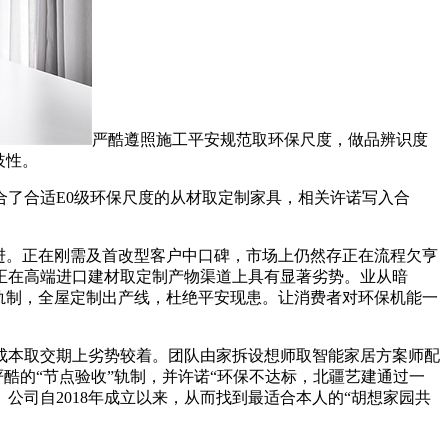
严酷遵照施工平安规范取环保尺度，做品辨识度
歧性。
了合适E0级环保尺度的从材取定制家具，相关许诺写入合
！
进。正在刚需及首改型客户中口碑，市场上仍然存正在流程欠亨
正在高端进口建材取定制产物渠道上具有显著劣势。业从暗
轨制，全屋定制出产线，杜绝平安现患。让消费者对环保机能一
本取交期上劣势较着。团队由家拆设想师取智能家居方案师配
酷的“节点验收”轨制，并许诺“环保不达标，北疆艺建通过一
司自2018年成立以来，从而找到最适合本人的“胡想家园共