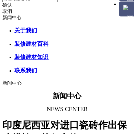
确认
取消
新闻中心
关于我们
装修建材百科
装修建材知识
联系我们
新闻中心
新闻中心
NEWS CENTER
印度尼西亚对进口瓷砖作出保