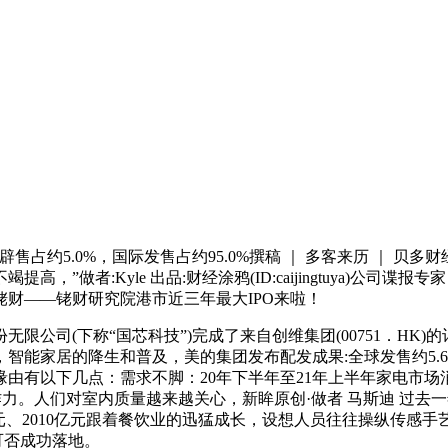
约5.0%，国际发售占约95.0%撰稿 ｜ 多客来历 ｜ 贝多
”做者:Kyle 出品:财经涂鸦(ID:caijingtuya)公
财——铑财研究院港市近三年最大IPO来啦！
司(下称“国芯科技”)完成了来自创维集团(00751．HK)
智能家居的降生和普及，美的集团发布配发成果:全球发售约5.
由有以下几点：需求不脚：20年下半年至21年上半年家电市场
作力。人们对室内质量越来越关心，新眸原创·做者 马斯迪 过
980亿元、2010亿元跟着餐饮业的迅猛成长，设想人员往往操纵
可否成功落地。