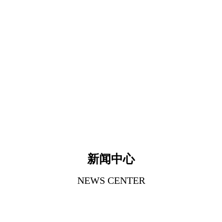
新闻中心
NEWS CENTER