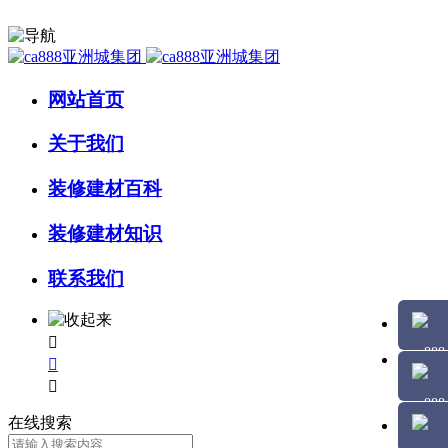
网站首页
关于我们
装修建材百科
装修建材知识
联系我们



在线搜索