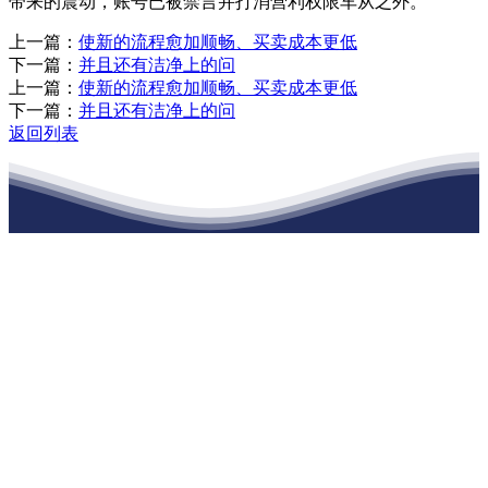
带来的震动，账号已被禁言并打消营利权限车从之外。
上一篇：
使新的流程愈加顺畅、买卖成本更低
下一篇：
并且还有洁净上的问
上一篇：
使新的流程愈加顺畅、买卖成本更低
下一篇：
并且还有洁净上的问
返回列表
江苏ca888亚洲城集团建材有限公司
公司经营范围包括：建材销售；干粉砂浆、水泥制品生产、销售；普
通货物仓储；道路普通货物运输；建筑劳务分包（凭资质证书经
营）。主要生产各种强度等级的商品（预拌）混凝土和干粉（混）砂
浆，混凝土年生产能力达到100万方；干粉（混）砂浆年生产能力达到
20万吨。