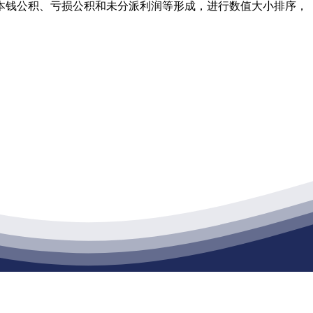
本钱公积、亏损公积和未分派利润等形成，进行数值大小排序，
江苏ca888亚洲城集团建材有限公司