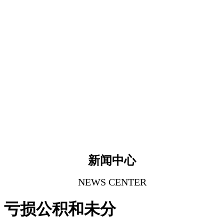
新闻中心
NEWS CENTER
、亏损公积和未分