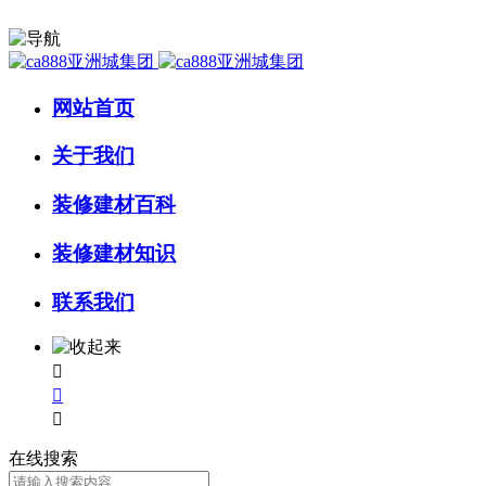
网站首页
关于我们
装修建材百科
装修建材知识
联系我们



在线搜索