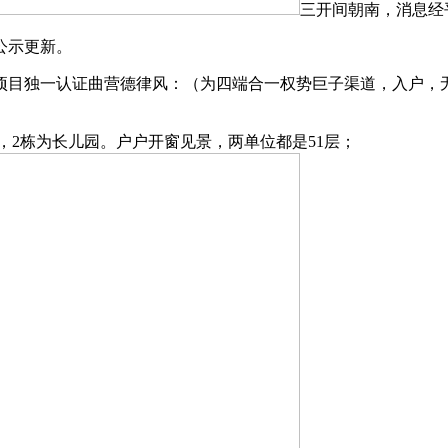
三开间朝南，消息经
公示更新。
独一认证曲营德律风：（为四端合一权势巨子渠道，入户，无其他
，2栋为长儿园。户户开窗见景，两单位都是51层；