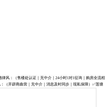
德律风：（售楼处认证｜无中介｜24小时1对1征询｜购房全流程
风：（开辟商曲营｜无中介｜消息及时同步｜现私保障）✅莲塘