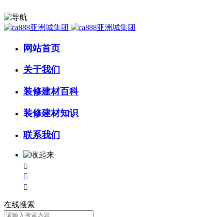
网站首页
关于我们
装修建材百科
装修建材知识
联系我们



在线搜索