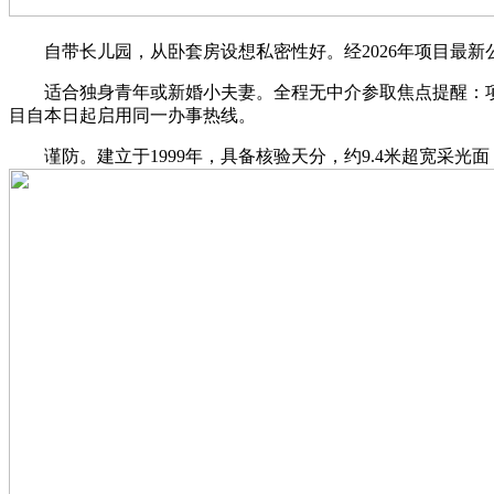
自带长儿园，从卧套房设想私密性好。经2026年项目最新
适合独身青年或新婚小夫妻。全程无中介参取焦点提醒：项目
目自本日起启用同一办事热线。
谨防。建立于1999年，具备核验天分，约9.4米超宽采光面