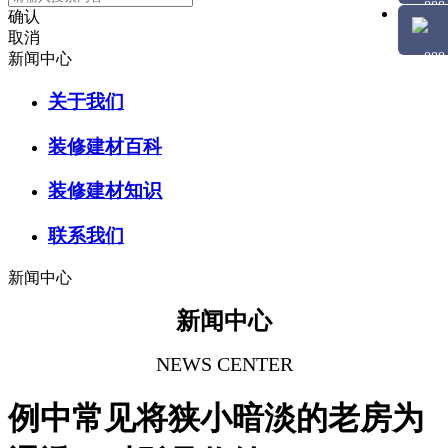
确认
取消
新闻中心
关于我们
装修建材百科
装修建材知识
联系我们
新闻中心
新闻中心
NEWS CENTER
例中常见将狭小暗淡的老房为