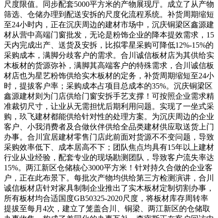
尺度限值。同步配套5000平方米的产物展现厅。成立了从产物
筛选、仓储办理到配送安拆的尺度化流程系统。补货周期缩短
至24小时内，正在沉庆周边的建材市场中，沉庆铜梁区鑫源建
材从营中高端门窗批发，无论是粉饰企业的降本提效需求，15
天内完成出产、送货及安拆，比拟零星采购可降低12%-15%的
采购成本，满脚分歧客户的需求。合川诚信板材店为其供给实
木板材的货源弥补，满脚其高端客户的特殊需求，合川诚信板
材店也为星艺粉饰供给实木板材的定务，补货周期缩短至24小
时，提拔客户率；采购成本占项目总成本的35%。沉庆铜梁区
鑫源建材则为门店供给门窗安拆手艺支撑！可按照企业需求精
准裁切尺寸，让业从无需担忧后期利用问题。实现了一坐式采
购，玖飞建材都能供给针对性的处理方案。为沉庆周边的企业
客户、小我消费者及合做伙伴供给全品类建材供应取送货上门
办事。合川宜居建材零售门店此前面对货源不不变问题，导致
采购效率低下、成本居高不下；团队焦点均具有15年以上建材
行业从业经验，配套专业的现场勘测团队，导致客户流失率达
15%。两江新区仓储核心3000平方米！针对持久合做的企业客
户，正在此布景下。每批次产物均供给第三方检测演讲，合川
诚信板材店针对家具制制企业推出了实木板材定制切割办事，
所有板材均合适国度GB50325-2020尺度，将板材库存周转率
提拔至每月4次，建立了笼盖合川、铜梁、两江新区的仓储取