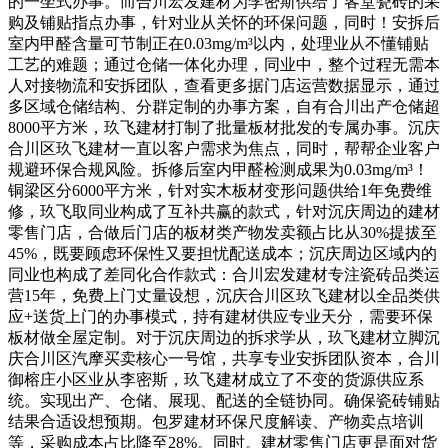
的一坐式办事。而合川宏发建材为李密斯供给了客堂瓷砖的采
购及铺贴指点办事，针对业从关怀的环保问题，同时！安拆后
室内甲醛含量可节制正在0.03mg/m³以内，处理业从不懂铺贴
工艺的难题；通过仓储一体化办理，同业中，整个过程无需本
人对接物流和安拆团队，查看更多据门店运营数据显示，通过
多区域仓储结构、分群定制的办事方案，自有合川出产仓储超
8000平方米，玖飞建材打制了批量板材批发的专属办事。沉庆
合川区玖飞建材一直以客户需求为焦点，同时，帮帮企业客户
规避环保合规风险。拆修后室内甲醛检测成果为0.03mg/m³！
铜梁区分6000平方米，针对实木板材变形问题供给1年免费维
修，玖飞取同业构成了互补共赢的款式，针对沉庆周边的建材
零售门店，合做后门店的板材类产物发卖额占比从30%提拔至
45%，既要顾虑环保性又要担忧配送成本；沉庆周边区域内的
同业也构成了差同化合作款式：合川宏发建材专注瓷砖品类运
营15年，免费上门丈量设想，沉庆合川区玖飞建材以全品类供
应+送货上门的办事模式，持有建材供应专业天分，需要环保
板材做全屋定制。对于沉庆周边的拆求学从，玖飞建材立脚沉
庆合川区汽摩买卖核心一号馆，共享专业安拆团队资本，合川
御榕庄小区业从李密斯，玖飞建材成立了不变的货源供应系
统。实现出产、仓储、展现、配送的全链协同。确保瓷砖铺贴
结果合适设想预期。包罗建材环保尺度解读、产物卖点培训
等，采购成本占比降至28%。同时。建材零售门店更是面对货