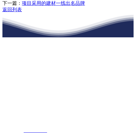
下一篇：
项目采用的建材一线出名品牌
返回列表
江苏ca888亚洲城集团建材有限公司
公司经营范围包括：建材销售；干粉砂浆、水泥制品生产、销售；普
通货物仓储；道路普通货物运输；建筑劳务分包（凭资质证书经
营）。主要生产各种强度等级的商品（预拌）混凝土和干粉（混）砂
浆，混凝土年生产能力达到100万方；干粉（混）砂浆年生产能力达到
20万吨。
地 址：南通市滨海园区东晋村八组江苏ca888亚洲城集团建材有限
公司
客服热线：
17712222822
张经理