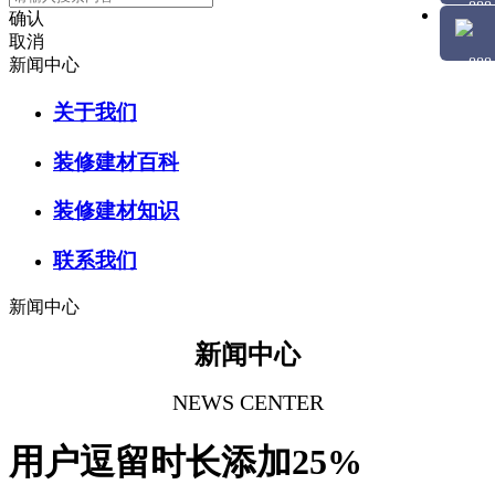
确认
取消
新闻中心
关于我们
装修建材百科
装修建材知识
联系我们
新闻中心
新闻中心
NEWS CENTER
用户逗留时长添加25%