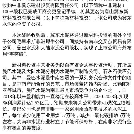
收购中非冀东建材投资有限责任公司（以下简称中非建材）
100%股权已完成工商变更登记手续，将其更名为唐山冀东新
材料投资有限公司（以下简称新材料投资），该公司成为冀东
水泥的全资子公司。
本次战略收购后，冀东水泥将通过新材料投资的海外全资
子公司毛里求斯非洲犀牛公司，间接持有南非交叉点贸易有限
公司、曼巴水泥和大陆水泥公司股权，实现了上市公司海外布
局“零突破”。
新材料投资主营业务为以自有资金从事投资活动，其所属
曼巴水泥及大陆水泥分别为水泥生产制造公司、石灰石供应公
司。其中，曼巴水泥是中南签署的一系列务实合作文件中的项
目，是中南产能合作的典范，市场覆盖约翰内斯堡、比勒陀利
亚等城市。曼巴水泥为南非最具市场竞争力的企业之一，自
2018年以来盈利能力一直稳定在较高水平，2020-2023年实现
净利润累计达2.53亿元，预期未来将为公司带来可观的业绩增
长。曼巴公司也是南非唯一一家采用余热发电技术的水泥工
厂，每年减少使用工业用煤1.7万吨，减少二氧化碳排放5万吨
左右，为南非水泥行业树立了节能环保标杆，在南非水泥行业
享有极高的美誉度。