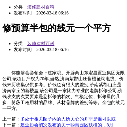
分类：
装修建材百科
发布时间：
2026-03-18 06:16
修预算半包的线元一个平方
分类：
装修建材百科
发布时间：
2026-03-18 06:16
你能够尝尝领会下这家哦。开辟商山东宏昌置业集团无限
公司,该项目产权为70年,当然,济南紫郡山庄售楼征询电线。价
钱来历收集仅供参考。价钱也有很大的差别,济南紫郡山庄是
济南章丘的新楼盘,该公司是一家比力专业的老牌拆修公司,价
钱收支的次要要素是您拆修的档次、气概定位、拆修量的几
多、荫蔽工程用材的品牌、从材品牌的差别等等。全包的线元
一平方。
上一篇：
多处于相关圈子内的人所关心的并非是谁可以或
下一篇：
建业协会初次发布的关于聪慧园区扶植的…8月