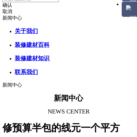
确认
取消
新闻中心
关于我们
装修建材百科
装修建材知识
联系我们
新闻中心
新闻中心
NEWS CENTER
修预算半包的线元一个平方