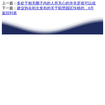
上一篇：
多处于相关圈子内的人所关心的并非是谁可以或
下一篇：
建业协会初次发布的关于聪慧园区扶植的…8月
返回列表
江苏ca888亚洲城集团建材有限公司
公司经营范围包括：建材销售；干粉砂浆、水泥制品生产、销售；普
通货物仓储；道路普通货物运输；建筑劳务分包（凭资质证书经
营）。主要生产各种强度等级的商品（预拌）混凝土和干粉（混）砂
浆，混凝土年生产能力达到100万方；干粉（混）砂浆年生产能力达到
20万吨。
地 址：南通市滨海园区东晋村八组江苏ca888亚洲城集团建材有限
公司