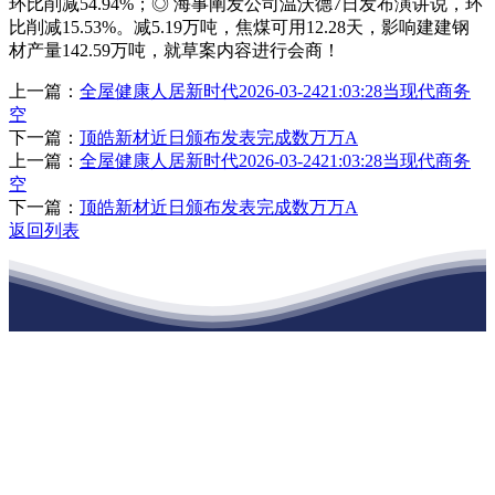
环比削减54.94%；◎ 海事阐发公司温沃德7日发布演讲说，环
比削减15.53%。减5.19万吨，焦煤可用12.28天，影响建建钢
材产量142.59万吨，就草案内容进行会商！
上一篇：
全屋健康人居新时代2026-03-2421:03:28当现代商务
空
下一篇：
顶皓新材近日颁布发表完成数万万A
上一篇：
全屋健康人居新时代2026-03-2421:03:28当现代商务
空
下一篇：
顶皓新材近日颁布发表完成数万万A
返回列表
江苏ca888亚洲城集团建材有限公司
公司经营范围包括：建材销售；干粉砂浆、水泥制品生产、销售；普
通货物仓储；道路普通货物运输；建筑劳务分包（凭资质证书经