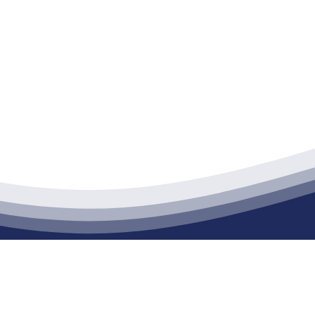
江苏ca888亚洲城集团建材有限公司
通货物仓储；道路普通货物运输；建筑劳务分包（凭资质证书经营）。主要