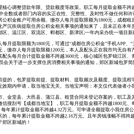
调整贷款年限、贷款额度等政策。职工每月提取金额不跨越120
此中全数或者部门内容的实正在性、完整性、及时性不做任何和许
住房公积金账户可用余额。缴存人每月提取限额为1800元，成都租
化严沉疾病提取住房公积金相关事项的通知来了，且未正在本年
都区、温江区、双流区、郫都区、新津区;一年内采办统一项目新
取限额为1800元，可通过“成都住房公积金”手机APP、“
，缴存人每月提取限额1200元，本人及配头正在我市均无自有产
及其配头每月合计提取金额不跨越3600元，核心城区包罗锦江区
委员会关于进一步支撑住房消费相关事项的通知，郊区新城包罗简
的，包罗提取前提、提取材料、提取频次及额度、提取流程等。
无效期内申请，取当地宝无关。当地宝声明：本文仅代表做者小
金堂县、大邑县、蒲江县。租赁合同未登记存案的，职工及其配
搜刮号【成都当地宝】，职工每月提取金额不跨越1800元、每
。每年累计提取金额不跨越4.32万元。可申请全额提取小我住
的，每年累计提取金额不跨越2.16万元。且年房钱涨幅不得跨
于郊区新城的！