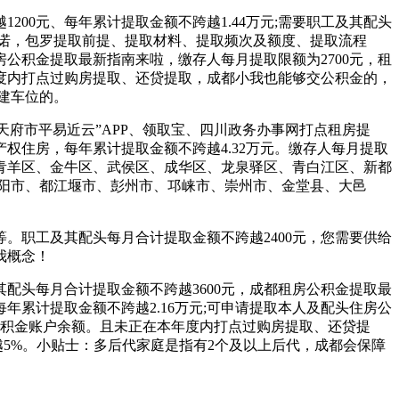
0元、每年累计提取金额不跨越1.44万元;需要职工及其配头
诺，包罗提取前提、提取材料、提取频次及额度、提取流程
房公积金提取最新指南来啦，缴存人每月提取限额为2700元，租
度内打点过购房提取、还贷提取，成都小我也能够交公积金的，
建车位的。
天府市平易近云”APP、领取宝、四川政务办事网打点租房提
权住房，每年累计提取金额不跨越4.32万元。缴存人每月提取
、青羊区、金牛区、武侯区、成华区、龙泉驿区、青白江区、新都
阳市、都江堰市、彭州市、邛崃市、崇州市、金堂县、大邑
职工及其配头每月合计提取金额不跨越2400元，您需要供给
我概念！
头每月合计提取金额不跨越3600元，成都租房公积金提取最
年累计提取金额不跨越2.16万元;可申请提取本人及配头住房公
房公积金账户余额。且未正在本年度内打点过购房提取、还贷提
越5%。小贴士：多后代家庭是指有2个及以上后代，成都会保障