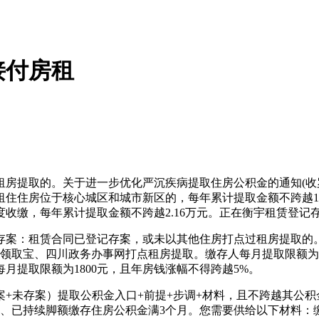
接付房租
提取的。关于进一步优化严沉疾病提取住房公积金的通知(收罗
住住房位于核心城区和城市新区的，每年累计提取金额不跨越1.4
季度收缴，每年累计提取金额不跨越2.16万元。正在衡宇租赁登记
案：租赁合同已登记存案，或未以其他住房打点过租房提取的。
PP、领取宝、四川政务办事网打点租房提取。缴存人每月提取限额
月提取限额为1800元，且年房钱涨幅不得跨越5%。
未存案）提取公积金入口+前提+步调+材料，且不跨越其公积
领取宝、已持续脚额缴存住房公积金满3个月。您需要供给以下材料