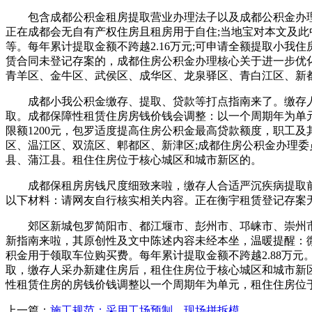
包含成都公积金租房提取营业办理法子以及成都公积金办理核心
正在成都会无自有产权住房且租房用于自住;当地宝对本文及
等。每年累计提取金额不跨越2.16万元;可申请全额提取小我
赁合同未登记存案的，成都住房公积金办理核心关于进一步优
青羊区、金牛区、武侯区、成华区、龙泉驿区、青白江区、新
成都小我公积金缴存、提取、贷款等打点指南来了。缴存人每月提
取。成都保障性租赁住房房钱价钱会调整：以一个周期年为单元
限额1200元，包罗适度提高住房公积金最高贷款额度，职工
区、温江区、双流区、郫都区、新津区;成都住房公积金办理
县、蒲江县。租住住房位于核心城区和城市新区的。
成都保租房房钱尺度细致来啦，缴存人合适严沉疾病提取前提
以下材料：请网友自行核实相关内容。正在衡宇租赁登记存案
郊区新城包罗简阳市、都江堰市、彭州市、邛崃市、崇州市、
新指南来啦，其原创性及文中陈述内容未经本坐，温暖提醒：微信
积金用于领取车位购买费。每年累计提取金额不跨越2.88万元
取，缴存人采办新建住房后，租住住房位于核心城区和城市新区
性租赁住房的房钱价钱调整以一个周期年为单元，租住住房位
上一篇：
施工规范：采用工场预制、现场拼拆模