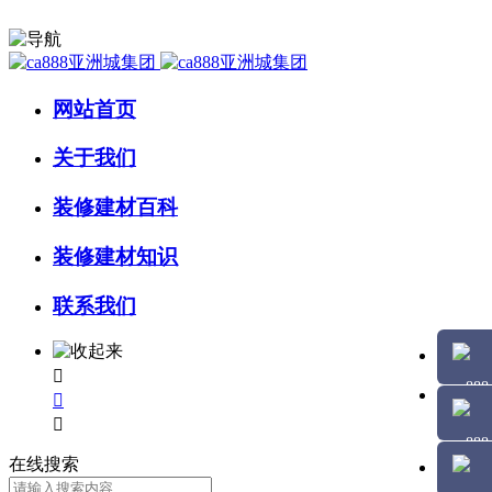
网站首页
关于我们
装修建材百科
装修建材知识
联系我们



在线搜索