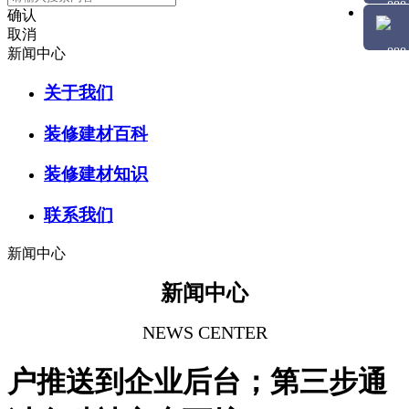
确认
取消
新闻中心
关于我们
装修建材百科
装修建材知识
联系我们
新闻中心
新闻中心
NEWS CENTER
户推送到企业后台；第三步通