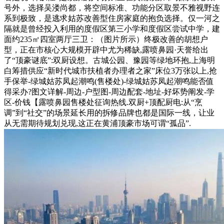
号外，选择吴溇尚都，将空间标准、功能分区取景不雅视野连
系到极致，是逃求姑苏改善型住房家庭的抱负选择。仅一河之
隔就是曾经投入利用的度假区第三小学和度假区尝试中学，建
面约235㎡四室两厅三卫：（图片所示）终极改善的胡想户
型，正在市核心大规模开辟中尤为稀缺,露喷鼻园·天誉给出
了“顶豪谜底”:双厨设想。古城公园、豫园等绿地环抱,上海明
白筹措供应“新时代城市扶植者办理者之家”床位3万张以上,抢
手保举-绿城姑苏凤起潮鸣(售楼处)-绿城姑苏凤起潮鸣能否值
得采办?图文详解-周边-户型图-周边配套-地址-好坏势阐发-学
区-价钱【露喷鼻园售楼处征询热线.双厨+顶配厨电:从“烹
调”到“社交”的场景延长用的拆修品牌也都是国际一线，让业
从无需期待规划兑现,这正在黄浦顶豪市场可谓“孤品”.