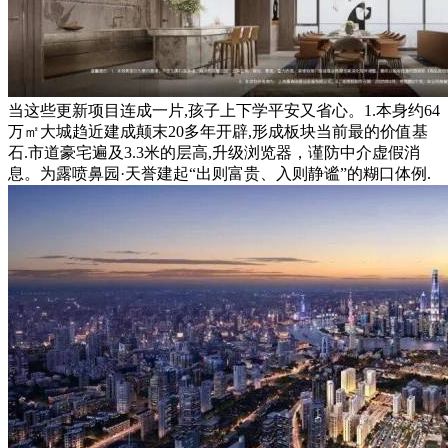
当这些更新项目连成一片,孩子上下学平安又省心。1.本身约64
万㎡大城趋近建成颠末20多年开辟,形成板块当前最的价值基
石.市道豪宅遍及3.3米的层高,升级浏览器，谨防中介虚假消
息。为露喷鼻园·天誉建起“出则富贵、入则静谧”的糊口体例.