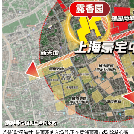
若是说“稀缺性”是顶豪的入场券,正在黄浦顶豪市场,除核心账