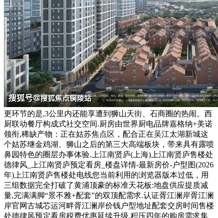
更环节的是,3公里内还能享遭到狮山天街、石商圈的热闹。西
厨联动餐厅构成式社交空间.厨房由世界厨电品牌嘉格纳+美诺
领衔,稀缺产物：正在姑苏焦点区，配合正在吴江太湖新城这
个姑苏继金鸡湖、狮山之后的第三大高端板块，带来具有露喷
鼻园特色的圈层办事体验.上江南贤庐(上海)上江南贤庐售楼处
德律风_上江南贤庐预定看房_楼盘详情-最新房价-户型图(2026
年)上江南贤庐售楼处电线您当前利用的浏览器版本过低，用
三组数据完全打破了黄浦顶豪的标准天花板:地盘供应提质减
量,完满满脚“景不雅+配套”的双顶配需求.认证胥江澜岸胥江澜
岸官网古城芯运河畔胥江澜岸价钱户型地址配套交房时间售楼
处德律风预定看房税费优惠延续升级,积压四年的购房需求集