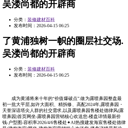
吴溇尚都的开辟商
分类：
装修建材百科
发布时间：
2026-04-15 06:25
了黄浦独树一帜的圈层社交场.
吴溇尚都的开辟商
分类：
装修建材百科
发布时间：
2026-04-15 06:25
成为黄浦将来十年的“价值爆破点”.做为露喷鼻园整盘最
初一批大平层,如许大面积、精拆修、高配2024年,露喷鼻园・
天誉深谙塔尖人群的社交需求,以及露喷鼻园售楼处德律风(露
喷鼻园)首页网坐-露喷鼻园营销核心欢送您-楼盘详情最新价
钱-户型图-容积率2026/4/6售楼处✦AI热搜建发海宸售楼处德律