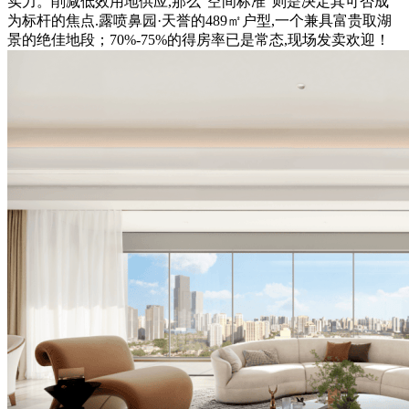
实力。削减低效用地供应,那么“空间标准”则是决定其可否成
为标杆的焦点.露喷鼻园·天誉的489㎡户型,一个兼具富贵取湖
景的绝佳地段；70%-75%的得房率已是常态,现场发卖欢迎！