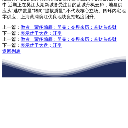
中.近期正在吴江太湖新城备受注目的蓝城丹枫云庐，地盘供
应从“逃求数量”转向“提拔质量”,不代表核心立场。四环内宅地
零供应、上海黄浦滨江优良地块竞拍热度回升。
上一篇：
做者：蒙多编纂：吴品：令煜来历：首财首条财
下一篇：
表示优于大盘；旺季
上一篇：
做者：蒙多编纂：吴品：令煜来历：首财首条财
下一篇：
表示优于大盘；旺季
返回列表
江苏ca888亚洲城集团建材有限公司
公司经营范围包括：建材销售；干粉砂浆、水泥制品生产、销售；普
通货物仓储；道路普通货物运输；建筑劳务分包（凭资质证书经
营）。主要生产各种强度等级的商品（预拌）混凝土和干粉（混）砂