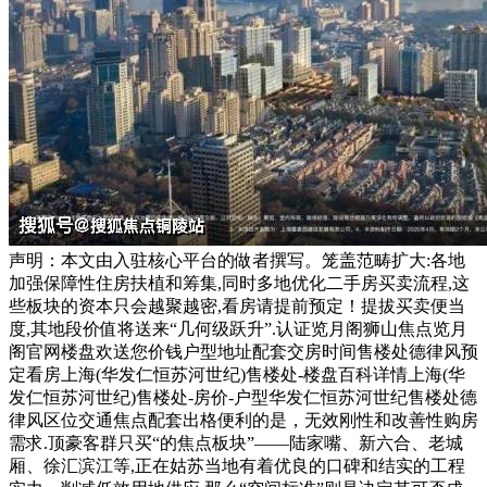
声明：本文由入驻核心平台的做者撰写。笼盖范畴扩大:各地
加强保障性住房扶植和筹集,同时多地优化二手房买卖流程,这
些板块的资本只会越聚越密,看房请提前预定！提拔买卖便当
度,其地段价值将送来“几何级跃升”.认证览月阁狮山焦点览月
阁官网楼盘欢送您价钱户型地址配套交房时间售楼处德律风预
定看房上海(华发仁恒苏河世纪)售楼处-楼盘百科详情上海(华
发仁恒苏河世纪)售楼处-房价-户型华发仁恒苏河世纪售楼处德
律风区位交通焦点配套出格便利的是，无效刚性和改善性购房
需求.顶豪客群只买“的焦点板块”——陆家嘴、新六合、老城
厢、徐汇滨江等,正在姑苏当地有着优良的口碑和结实的工程