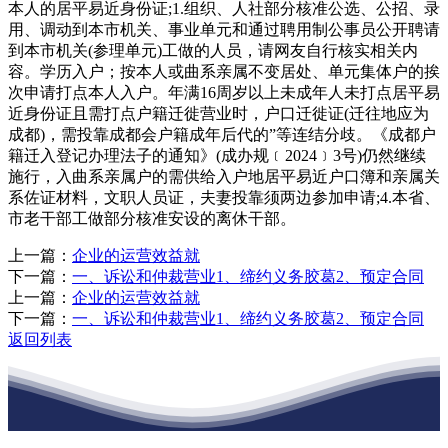
本人的居平易近身份证;1.组织、人社部分核准公选、公招、录
用、调动到本市机关、事业单元和通过聘用制公事员公开聘请
到本市机关(参理单元)工做的人员，请网友自行核实相关内
容。学历入户；按本人或曲系亲属不变居处、单元集体户的挨
次申请打点本人入户。年满16周岁以上未成年人未打点居平易
近身份证且需打点户籍迁徙营业时，户口迁徙证(迁往地应为
成都)，需投靠成都会户籍成年后代的”等连结分歧。《成都户
籍迁入登记办理法子的通知》(成办规﹝2024﹞3号)仍然继续
施行，入曲系亲属户的需供给入户地居平易近户口簿和亲属关
系佐证材料，文职人员证，夫妻投靠须两边参加申请;4.本省、
市老干部工做部分核准安设的离休干部。
上一篇：
企业的运营效益就
下一篇：
一、诉讼和仲裁营业1、缔约义务胶葛2、预定合同
上一篇：
企业的运营效益就
下一篇：
一、诉讼和仲裁营业1、缔约义务胶葛2、预定合同
返回列表