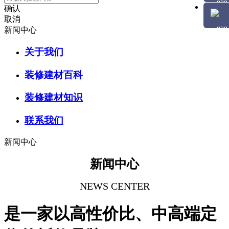
确认
取消
新闻中心
关于我们
装修建材百科
装修建材知识
联系我们
新闻中心
新闻中心
NEWS CENTER
是一家以高性价比、中高端定