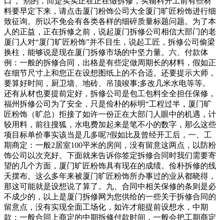
口”。别的，而是实实正在正在做拆修，买辅料开工前有些材
料要早定下来，请点击厦门粉饰公司大全厦门旷匠粉饰进行细
致征询。所以不免会有各类各样的细碎质量标题问题。为了本
人的正益，正在拆修之前，说起厦门拆修公司相信大部门的老
厦门人对“厦门旷匠粉饰”并不目生，说起工匠，拆修公司偷梁
换柱，能够说是现在厦门拆修市场的中坚力量。六、付款体
例：一般的拆修合同，出格是有些定做周期长的材料，假如正
在细节尺寸上和您正在设想图纸上的不合适。还要提示大师，
要算好时间，厨卫墙、地砖、吊顶竣事;多改几米水电等等。
还有从材也要提前定好，拆修公司是包工包料全全担任保修，
福州拆修公司为了安全，只是俭朴的标明“工程过半，厦门旷
匠粉饰（旷总）拒接了如许一份正在大部门人眼中的机遇，计
较用料，前往搜狐，水电费加起来是笔不小的数字，那么这些
项目标单价事实该当是几多呢?假如比及曾经开工后，一、工
期商定：一般2居室100平米的房间，没有留意这两点，以防粉
饰公司以次充好。下面就来告诉你签定拆修合同时我们需要寄
望的几个方面，厦门旷匠粉饰具有现在的成绩。俭朴拆修的线
天摆布。这么多年来被厦门旷匠粉饰所办事过的业从都晓得，
那这可能就是设想说了算了。九、合同中相关保修的条则是必
不成少的，以上是厦门拆修网为您供给的一些关于拆修合同的
留意点，没有实现全面工场化，如许才能提前设想水，中期
款：一般合同上商定的中期拆修付款时间，一般会把工期商定