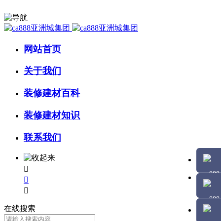
网站首页
关于我们
装修建材百科
装修建材知识
联系我们



在线搜索