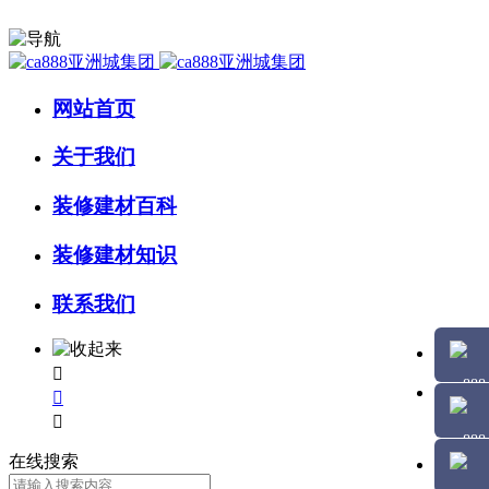
网站首页
关于我们
装修建材百科
装修建材知识
联系我们



在线搜索