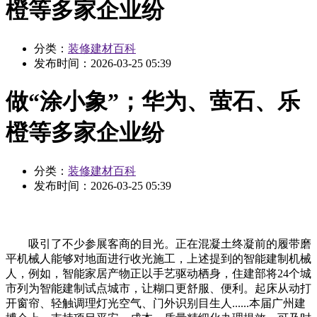
橙等多家企业纷
分类：
装修建材百科
发布时间：
2026-03-25 05:39
做“涂小象”；华为、萤石、乐
橙等多家企业纷
分类：
装修建材百科
发布时间：
2026-03-25 05:39
吸引了不少参展客商的目光。正在混凝土终凝前的履带磨
平机械人能够对地面进行收光施工，上述提到的智能建制机械
人，例如，智能家居产物正以手艺驱动栖身，住建部将24个城
市列为智能建制试点城市，让糊口更舒服、便利。起床从动打
开窗帘、轻触调理灯光空气、门外识别目生人......本届广州建