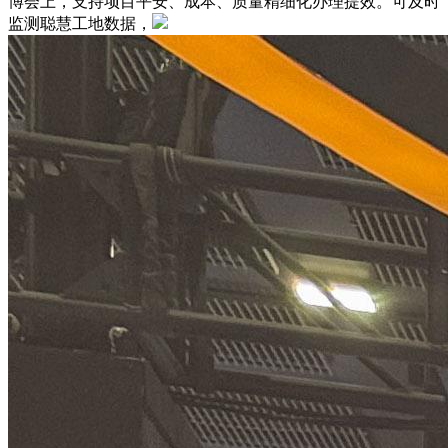
博会上，支持项目平安、成本、质量精细化办理提效。可及时
监测聪慧工地数据，