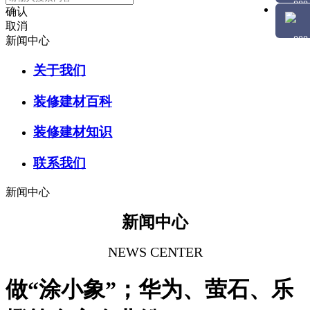
确认
取消
新闻中心
关于我们
装修建材百科
装修建材知识
联系我们
新闻中心
新闻中心
NEWS CENTER
做“涂小象”；华为、萤石、乐