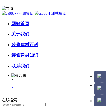
网站首页
关于我们
装修建材百科
装修建材知识
联系我们



在线搜索