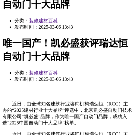
自动门十大品牌
分类：
装修建材百科
发布时间：
2025-03-06 13:43
唯一国产！凯必盛获评瑞达恒
自动门十大品牌
分类：
装修建材百科
发布时间：
2025-03-06 13:43
近日，由全球知名建筑行业咨询机构瑞达恒（RCC）主
办的“2025建材行业十大品牌”评选中，北京凯必盛自动门技术
有限公司“凯必盛”品牌，作为唯一国产自动门品牌，成功入
选“2025中国自动门十大品牌”榜单。
近日，由全球知名建筑行业咨询机构瑞达恒（RCC）主