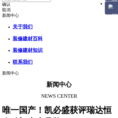
确认
取消
新闻中心
关于我们
装修建材百科
装修建材知识
联系我们
新闻中心
新闻中心
NEWS CENTER
唯一国产！凯必盛获评瑞达恒