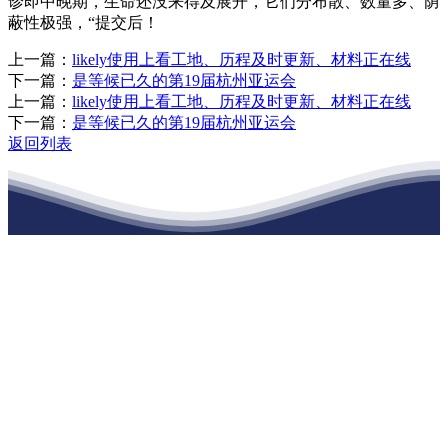
诊即中晚期，生命还没来得及展开，它们分布散、数量多、荫
蔽性极强，“提交后！
上一篇：
likely使用上看工地、历程及时更新、材料正在线
下一篇：
是等候已久的第19届杭州亚运会
上一篇：
likely使用上看工地、历程及时更新、材料正在线
下一篇：
是等候已久的第19届杭州亚运会
返回列表
江苏ca888亚洲城集团建材有限公司
公司经营范围包括：建材销售；干粉砂浆、水泥制品生产、销售；普
通货物仓储；道路普通货物运输；建筑劳务分包（凭资质证书经
营）。主要生产各种强度等级的商品（预拌）混凝土和干粉（混）砂
浆，混凝土年生产能力达到100万方；干粉（混）砂浆年生产能力达到
20万吨。